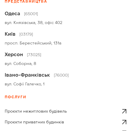
ПРЕДСТАВНИЦТВА
Одеса
[65001]
вул. Князівська, 38, офіс 402
Київ
[03179]
просп. Берестейський, 131а
Херсон
[73025]
вул. Соборна, 8
Івано-Франківськ
[76000]
вул. Софії Галечко, 1
ПОСЛУГИ
Проєкти нежитлових будівель
Проєкти приватних будинків