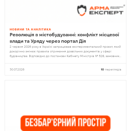
НОВИНИ ТА АНАЛІТИКА
Революція в містобудуванні: конфлікт місцевої
влади та Уряду через портал Дія
2 червня 2026 року в Україні запрацював експериментальний проєкт, який
докорінно змінює правила отримання дозвільних документів у сфері
будівництва. Відповідно до постанови Кабінету Міністрів № 528, замовники
отримали право самостійно обирати орган контролю
30.07.2026
10
переглядів