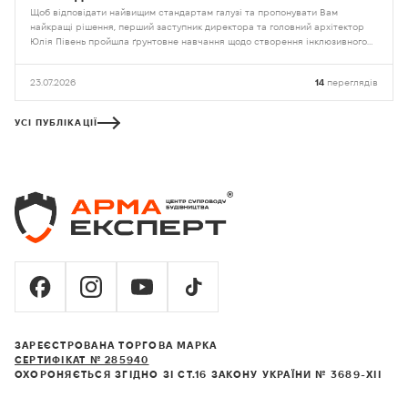
Щоб відповідати найвищим стандартам галузі та пропонувати Вам
найкращі рішення, перший заступник директора та головний архітектор
Юлія Півень пройшла ґрунтовне навчання щодо створення інклюзивного
середовища на базі Національного університету «Львівська політехніка»
23.07.2026
14
переглядів
УСІ ПУБЛІКАЦІЇ
ЗАРЕЄСТРОВАНА ТОРГОВА МАРКА
СЕРТИФІКАТ № 285940
ОХОРОНЯЄТЬСЯ ЗГІДНО ЗІ СТ.16 ЗАКОНУ УКРАЇНИ № 3689-XII