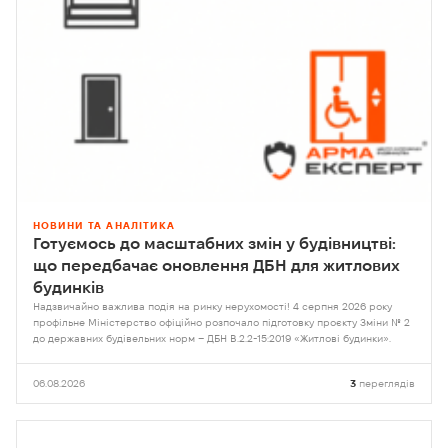
НОВИНИ ТА АНАЛІТИКА
Готуємось до масштабних змін у будівництві:
що передбачає оновлення ДБН для житлових
будинків
Надзвичайно важлива подія на ринку нерухомості! 4 серпня 2026 року
профільне Міністерство офіційно розпочало підготовку проєкту Зміни № 2
до державних будівельних норм – ДБН В.2.2-15:2019 «Житлові будинки».
06.08.2026
3
переглядів