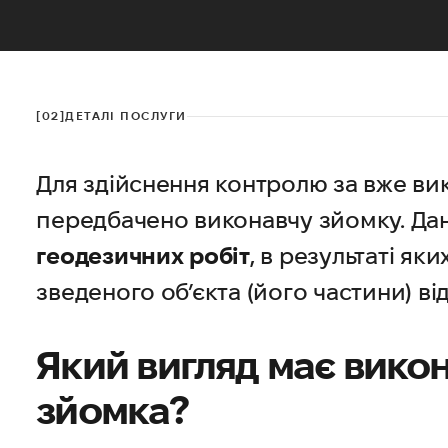
[02]
ДЕТАЛІ ПОСЛУГИ
Для здійснення контролю за вже в
передбачено виконавчу зйомку. Да
геодезичних робіт
, в результаті як
зведеного об’єкта (його частини) ві
Який вигляд має вико
зйомка?