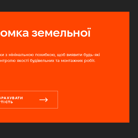
йомка земельної
и з мінімальною похибкою, щоб виявити будь-які
онтролю якості будівельних та монтажних робіт.
ЗРАХУВАТИ
РТІСТЬ