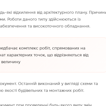
ь-які відхилення від архітектурного плану. Причин
ими. Роботи даного типу здійснюються із
забезпечення та високоточного обладнання.
редбачає комплекс робіт, спрямованих на
т характерних точок, що відрізняються від
у величину
окумент. Останній виконаний у вигляді схеми та
ю якості будівельних та монтажних робіт.
кумент при проведенні будь-якого виду змін,