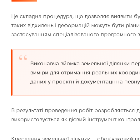
Це складна процедура, що дозволяє виявити буд
таких відхилень і деформацій можуть бути різн
застосуванням спеціалізованого програмного 
Виконавча зйомка земельної ділянки пе
виміри для отримання реальних координа
даних у проєктній документації на певн
В результаті проведення робіт розробляється д
використовується як дієвий інструмент контрол
Креслення земельної ділянки – обов’язковий до