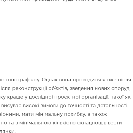
є топографічну. Однак вона проводиться вже після
ісля реконструкції об’єктів, зведення нових споруд
у краще у дослідної проєктної організації, такої як
, висуває високі вимоги до точності та детальності.
вірними, мати мінімальну похибку, а також
но та з мінімальною кількістю складнощів вести
ілянки.