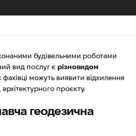
иконаними будівельними роботами
ний вид послуг є
різновидом
их фахівці можуть виявити відхилення
д архітектурного проєкту.
навча геодезична