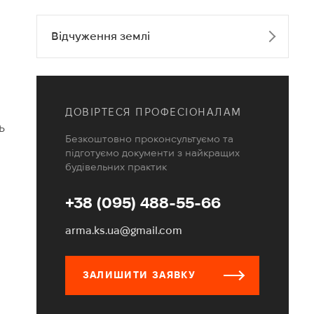
Відчуження землі
ДОВІРТЕСЯ ПРОФЕСІОНАЛАМ
ь
Безкоштовно проконсультуємо та
підготуємо документи з найкращих
будівельних практик
+38 (095) 488-55-66
arma.ks.ua@gmail.com
ЗАЛИШИТИ ЗАЯВКУ