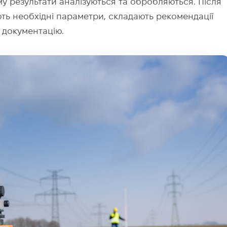
у результати аналізуються та обробляються. Після
ують необхідні параметри, складають рекомендації
 документацію.