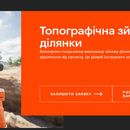
Топографічна з
ділянки
Виконуємо геодезичну виконавчу зйомку ділянк
відхилення від проєкту. Це дієвий інструмент к
РО
ЗАЛИШИТИ ЗАЯВКУ
ВА