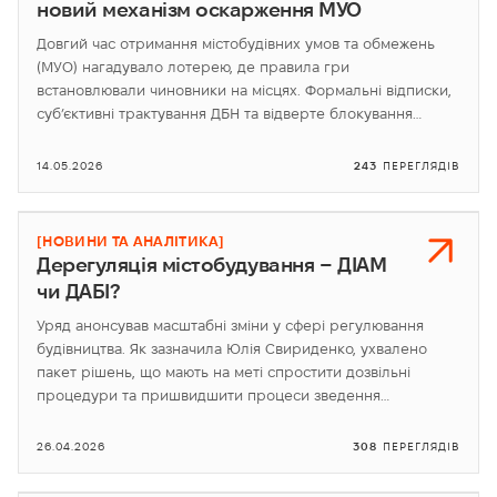
новий механізм оскарження МУО
Довгий час отримання містобудівних умов та обмежень
(МУО) нагадувало лотерею, де правила гри
встановлювали чиновники на місцях. Формальні відписки,
суб’єктивні трактування ДБН та відверте блокування…
14.05.2026
243
ПЕРЕГЛЯДІВ
[НОВИНИ ТА АНАЛІТИКА]
Дерегуляція містобудування – ДІАМ
чи ДАБІ?
Уряд анонсував масштабні зміни у сфері регулювання
будівництва. Як зазначила Юлія Свириденко, ухвалено
пакет рішень, що мають на меті спростити дозвільні
процедури та пришвидшити процеси зведення…
26.04.2026
308
ПЕРЕГЛЯДІВ