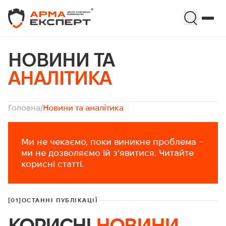
НОВИНИ ТА
АНАЛІТИКА
Головна
/
Новини та аналітика
Ми не чекаємо, поки виникне проблема –
ми не дозволяємо їй з’явитися. Читайте
корисні статті.
[01]
ОСТАННІ ПУБЛІКАЦІЇ
КОРИСНІ
НОВИНИ