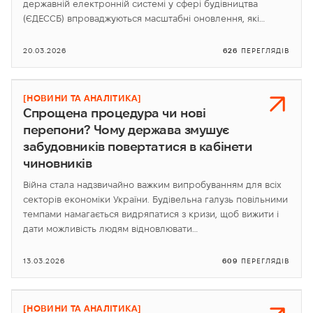
державній електронній системі у сфері будівництва
(ЄДЕССБ) впроваджуються масштабні оновлення, які…
20.03.2026
626
ПЕРЕГЛЯДІВ
[НОВИНИ ТА АНАЛІТИКА]
Спрощена процедура чи нові
перепони? Чому держава змушує
забудовників повертатися в кабінети
чиновників
Війна стала надзвичайно важким випробуванням для всіх
секторів економіки України. Будівельна галузь повільними
темпами намагається видряпатися з кризи, щоб вижити і
дати можливість людям відновлювати…
13.03.2026
609
ПЕРЕГЛЯДІВ
[НОВИНИ ТА АНАЛІТИКА]