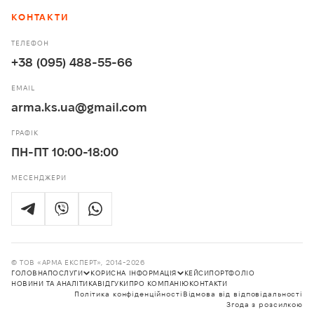
КОНТАКТИ
ТЕЛЕФОН
+38 (095) 488-55-66
EMAIL
arma.ks.ua@gmail.com
ГРАФІК
ПН-ПТ 10:00-18:00
МЕСЕНДЖЕРИ
© ТОВ «АРМА ЕКСПЕРТ», 2014-2026
ГОЛОВНА
ПОСЛУГИ
КОРИСНА ІНФОРМАЦІЯ
КЕЙСИ
ПОРТФОЛІО
НОВИНИ ТА АНАЛІТИКА
ВІДГУКИ
ПРО КОМПАНІЮ
КОНТАКТИ
Політика конфіденційності
Відмова від відповідальності
Послуги
Корисна інформація
Згода з розсилкою