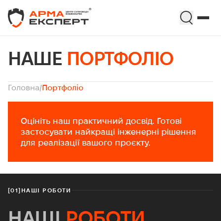
НАШЕ
ПОРТФОЛІО
Головна
/
Портфоліо
Оцініть наш практичний досвід. Готові
застосувати найкращі інженерні рішення
для реалізації вашого проєкту.
[01]
НАШІ РОБОТИ
НАШІ
РОБОТИ