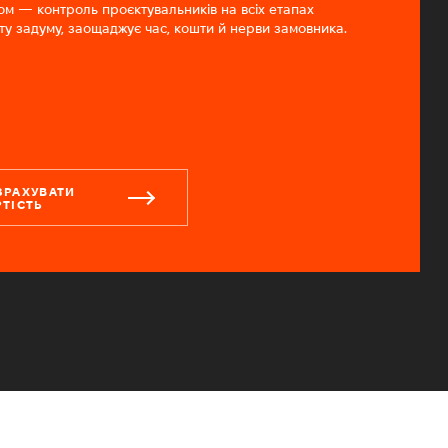
ом — контроль проєктувальників на всіх етапах
тату задуму, заощаджує час, кошти й нерви замовника.
ЗРАХУВАТИ
РТІСТЬ