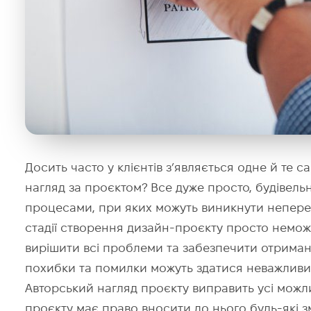
Досить часто у клієнтів з’являється одне й те 
нагляд за проєктом? Все дуже просто, будівель
процесами, при яких можуть виникнути непере
стадії створення дизайн-проєкту просто неможл
вирішити всі проблеми та забезпечити отриманн
похибки та помилки можуть здатися неважливим
Авторський нагляд проєкту виправить усі можли
проєкту має право вносити до нього будь-які зм