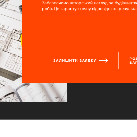
Забезпечимо авторський нагляд за будівництв
робіт. Це гарантує точну відповідність резуль
РО
ЗАЛИШИТИ ЗАЯВКУ
ВА