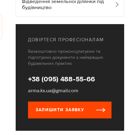
Відведення земельної ділянки під
будівництво
ДОВІРТЕСЯ ПРОФЕСІОНАЛАМ
Безкоштовно проконсультуємо та
підготуємо документи з найкращих
будівельних практик
+38 (095) 488-55-66
arma.ks.ua@gmail.com
ЗАЛИШИТИ ЗАЯВКУ
і