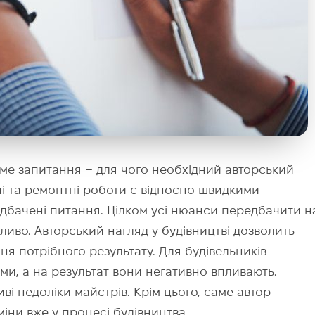
саме запитання – для чого необхідний авторський
ні та ремонтні роботи є відносно швидкими
дбачені питання. Цілком усі нюанси передбачити н
иво. Авторський нагляд у будівництві дозволить
я потрібного результату. Для будівельників
и, а на результат вони негативно впливають.
ві недоліки майстрів. Крім цього, саме автор
іни вже у процесі будівництва.