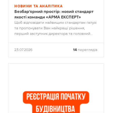
НОВИНИ ТА АНАЛІТИКА
Безбар’єрний простір: новий стандарт
якості команди «АРМА ЕКСПЕРТ»
Щоб відповідати найвищим стандартам галузі
та пропонувати Вам найкращі рішення,
перший заступник директора та головний
архітектор Юлія Півень пройшла ґрунтовне
навчання щодо створення інклюзивного
23.07.2026
14
переглядів
середовища на базі Національного
університету «Львівська політехніка»