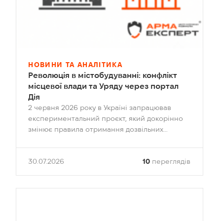
НОВИНИ ТА АНАЛІТИКА
Революція в містобудуванні: конфлікт
місцевої влади та Уряду через портал
Дія
2 червня 2026 року в Україні запрацював
експериментальний проєкт, який докорінно
змінює правила отримання дозвільних
документів у сфері будівництва. Відповідно до
постанови Кабінету Міністрів № 528,
30.07.2026
10
переглядів
замовники отримали право самостійно
обирати орган контролю