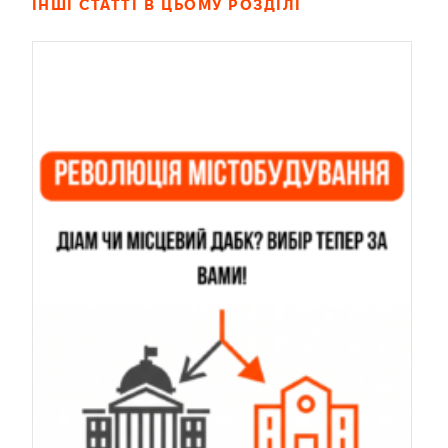
ІНШІ СТАТТІ В ЦЬОМУ РОЗДІЛІ