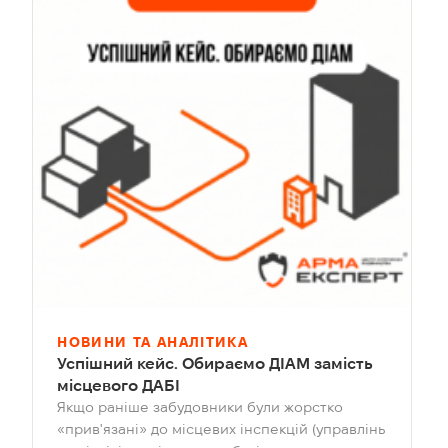
НОВИНИ ТА АНАЛІТИКА
Успішний кейс. Обираємо ДІАМ замість
місцевого ДАБІ
Якщо раніше забудовники були жорстко
«прив'язані» до місцевих інспекцій (управлінь