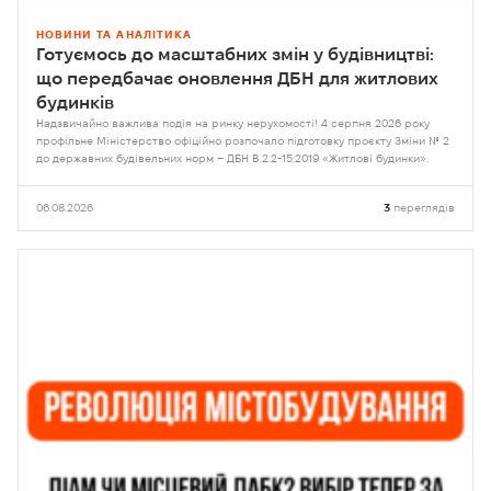
НОВИНИ ТА АНАЛІТИКА
Готуємось до масштабних змін у будівництві:
що передбачає оновлення ДБН для житлових
будинків
Надзвичайно важлива подія на ринку нерухомості! 4 серпня 2026 року
профільне Міністерство офіційно розпочало підготовку проєкту Зміни № 2
до державних будівельних норм – ДБН В.2.2-15:2019 «Житлові будинки».
06.08.2026
3
переглядів