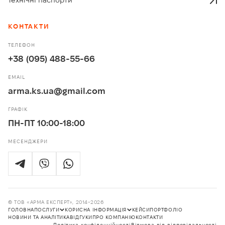
КОНТАКТИ
ТЕЛЕФОН
+38 (095) 488-55-66
EMAIL
arma.ks.ua@gmail.com
ГРАФІК
ПН-ПТ 10:00-18:00
МЕСЕНДЖЕРИ
© ТОВ «АРМА ЕКСПЕРТ», 2014-2026
ГОЛОВНА
ПОСЛУГИ
КОРИСНА ІНФОРМАЦІЯ
КЕЙСИ
ПОРТФОЛІО
НОВИНИ ТА АНАЛІТИКА
ВІДГУКИ
ПРО КОМПАНІЮ
КОНТАКТИ
Політика конфіденційності
Відмова від відповідальності