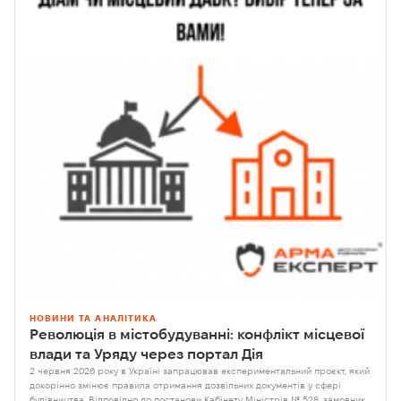
НОВИНИ ТА АНАЛІТИКА
Революція в містобудуванні: конфлікт місцевої
влади та Уряду через портал Дія
2 червня 2026 року в Україні запрацював експериментальний проєкт, який
докорінно змінює правила отримання дозвільних документів у сфері
будівництва. Відповідно до постанови Кабінету Міністрів № 528, замовники