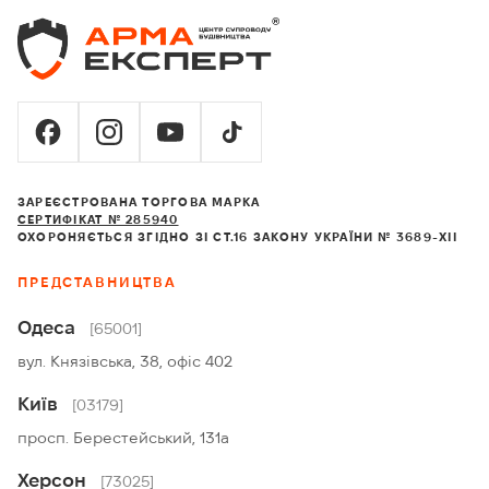
ЗАРЕЄСТРОВАНА ТОРГОВА МАРКА
СЕРТИФІКАТ № 285940
ОХОРОНЯЄТЬСЯ ЗГІДНО ЗІ СТ.16 ЗАКОНУ УКРАЇНИ № 3689-XII
ПРЕДСТАВНИЦТВА
Одеса
[65001]
вул. Князівська, 38, офіс 402
Київ
[03179]
просп. Берестейський, 131а
Херсон
[73025]