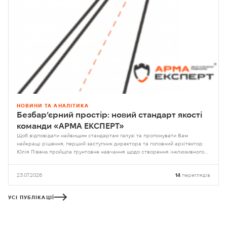
НОВИНИ ТА АНАЛІТИКА
Безбар’єрний простір: новий стандарт якості
команди «АРМА ЕКСПЕРТ»
Щоб відповідати найвищим стандартам галузі та пропонувати Вам
найкращі рішення, перший заступник директора та головний архітектор
Юлія Півень пройшла ґрунтовне навчання щодо створення інклюзивного
середовища на базі Національного університету «Львівська політехніка»
23.07.2026
14
переглядів
УСІ ПУБЛІКАЦІЇ