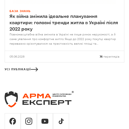
БАЗА ЗНАНЬ
Як війна змінила ідеальне планування
квартири: головні тренди житла в Україні після
2022 року
Повномасштабна війна змінила в Україні не лише ринок нерухомості, а й
саме уявлення про комфортне житло. Якщо до 2022 року покупці квартир
переважно орієнтувалися на престижність, великі площі та…
05.06.2026
74
переглядів
УСІ ПУБЛІКАЦІЇ