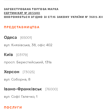
ЗАРЕЄСТРОВАНА ТОРГОВА МАРКА
СЕРТИФІКАТ № 285940
ОХОРОНЯЄТЬСЯ ЗГІДНО ЗІ СТ.16 ЗАКОНУ УКРАЇНИ № 3689-XII
ПРЕДСТАВНИЦТВА
Одеса
[65001]
вул. Князівська, 38, офіс 402
Київ
[03179]
просп. Берестейський, 131а
Херсон
[73025]
вул. Соборна, 8
Івано-Франківськ
[76000]
вул. Софії Галечко, 1
ПОСЛУГИ