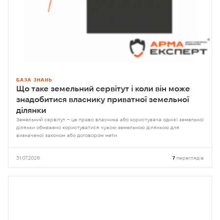
БАЗА ЗНАНЬ
Що таке земельний сервітут і коли він може
знадобитися власнику приватної земельної
ділянки
Земельний сервітут – це право власника або користувача однієї земельної
ділянки обмежено користуватися чужою земельною ділянкою для
визначеної законом або договором мети
31.07.2026
7
переглядів