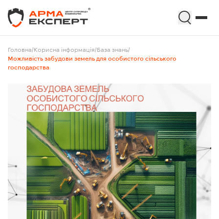
Головна
/
Корисна інформація
/
База знань
/
Можливість забудови земель для особистого сільського
господарства