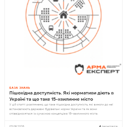
БАЗА ЗНАНЬ
Пішохідна доступність. Які нормативи діють в
Україні та що таке 15-хвилинне місто
У цій статті розглянемо, що таке пішохідна доступність, які вимоги до неї
встановлюють державні будівельні норми України та як вони
співвідносяться із сучасною концепцією 15-хвилинного міста.
03.08.2026
4
переглядів