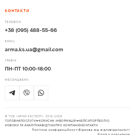
КОНТАКТИ
ТЕЛЕФОН
+38 (095) 488-55-66
EMAIL
arma.ks.ua@gmail.com
ГРАФІК
ПН-ПТ 10:00-18:00
МЕСЕНДЖЕРИ
© ТОВ «АРМА ЕКСПЕРТ», 2014-2026
ГОЛОВНА
ПОСЛУГИ
КОРИСНА ІНФОРМАЦІЯ
КЕЙСИ
ПОРТФОЛІО
НОВИНИ ТА АНАЛІТИКА
ВІДГУКИ
ПРО КОМПАНІЮ
КОНТАКТИ
Політика конфіденційності
Відмова від відповідальності
Послуги
Корисна інформація
Згода з розсилкою