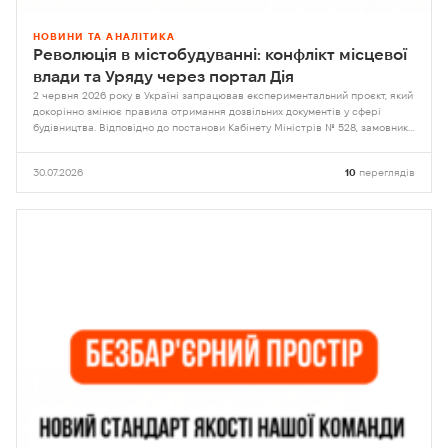
НОВИНИ ТА АНАЛІТИКА
Революція в містобудуванні: конфлікт місцевої
влади та Уряду через портал Дія
2 червня 2026 року в Україні запрацював експериментальний проєкт, який
докорінно змінює правила отримання дозвільних документів у сфері
будівництва. Відповідно до постанови Кабінету Міністрів № 528, замовники
отримали право самостійно обирати орган контролю
30.07.2026
10
переглядів