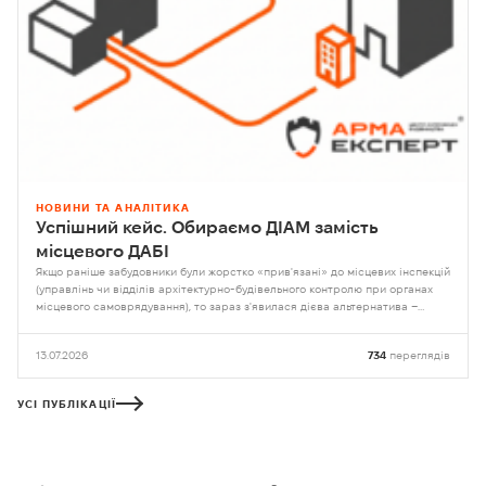
НОВИНИ ТА АНАЛІТИКА
Успішний кейс. Обираємо ДІАМ замість
місцевого ДАБІ
Якщо раніше забудовники були жорстко «прив'язані» до місцевих інспекцій
(управлінь чи відділів архітектурно-будівельного контролю при органах
місцевого самоврядування), то зараз з'явилася дієва альтернатива –
можливість прямого звернення до Державної інспекції архітектури та
містобудування України (ДІАМ).
13.07.2026
734
переглядів
УСІ ПУБЛІКАЦІЇ