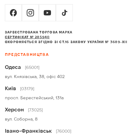
ЗАРЕЄСТРОВАНА ТОРГОВА МАРКА
СЕРТИФІКАТ № 285940
ОХОРОНЯЄТЬСЯ ЗГІДНО ЗІ СТ.16 ЗАКОНУ УКРАЇНИ № 3689-XII
ПРЕДСТАВНИЦТВА
Одеса
[65001]
вул. Князівська, 38, офіс 402
Київ
[03179]
просп. Берестейський, 131а
Херсон
[73025]
вул. Соборна, 8
Івано-Франківськ
[76000]