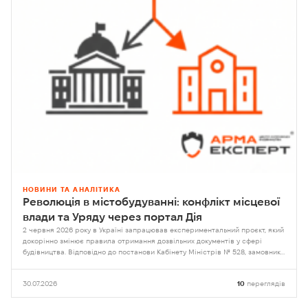
НОВИНИ ТА АНАЛІТИКА
Революція в містобудуванні: конфлікт місцевої
влади та Уряду через портал Дія
2 червня 2026 року в Україні запрацював експериментальний проєкт, який
докорінно змінює правила отримання дозвільних документів у сфері
будівництва. Відповідно до постанови Кабінету Міністрів № 528, замовники
отримали право самостійно обирати орган контролю
30.07.2026
10
переглядів