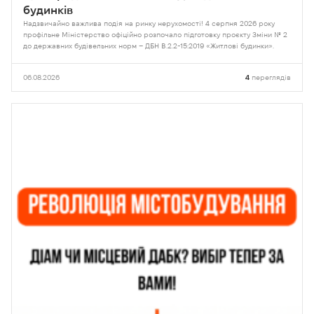
будинків
Надзвичайно важлива подія на ринку нерухомості! 4 серпня 2026 року
профільне Міністерство офіційно розпочало підготовку проєкту Зміни № 2
до державних будівельних норм – ДБН В.2.2-15:2019 «Житлові будинки».
06.08.2026
4
переглядів