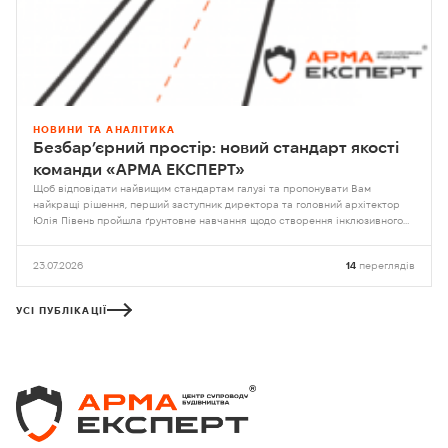
НОВИНИ ТА АНАЛІТИКА
Безбар’єрний простір: новий стандарт якості
команди «АРМА ЕКСПЕРТ»
Щоб відповідати найвищим стандартам галузі та пропонувати Вам
найкращі рішення, перший заступник директора та головний архітектор
Юлія Півень пройшла ґрунтовне навчання щодо створення інклюзивного
середовища на базі Національного університету «Львівська політехніка»
23.07.2026
14
переглядів
УСІ ПУБЛІКАЦІЇ