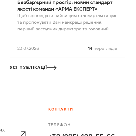
Безбар’єрний простір: новий стандарт
якості команди «АРМА ЕКСПЕРТ»
Щоб відповідати найвищим стандартам галузі
та пропонувати Вам найкращі рішення,
перший заступник директора та головний
архітектор Юлія Півень пройшла ґрунтовне
навчання щодо створення інклюзивного
23.07.2026
14
переглядів
середовища на базі Національного
університету «Львівська політехніка»
УСІ ПУБЛІКАЦІЇ
КОНТАКТИ
ТЕЛЕФОН
их