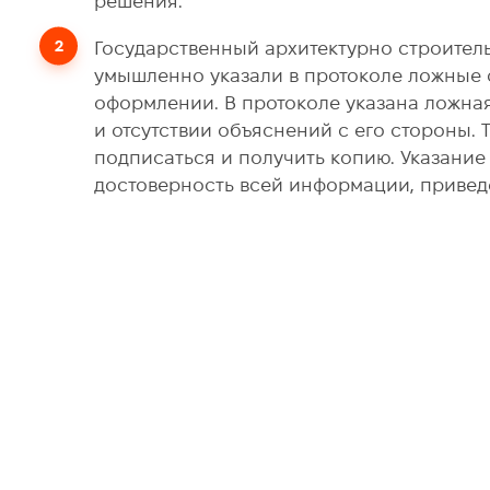
решения.
Государственный архитектурно строитель
умышленно указали в протоколе ложные с
оформлении. В протоколе указана ложна
и отсутствии объяснений с его стороны. Т
подписаться и получить копию. Указани
достоверность всей информации, привед