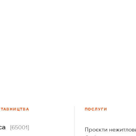
СТАВНИЦТВА
ПОСЛУГИ
са
[65001]
Проєкти нежитлов