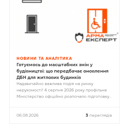
НОВИНИ ТА АНАЛІТИКА
Готуємось до масштабних змін у
будівництві: що передбачає оновлення
ДБН для житлових будинків
Надзвичайно важлива подія на ринку
нерухомості! 4 серпня 2026 року профільне
Міністерство офіційно розпочало підготовку
проєкту Зміни № 2 до державних будівельних
норм – ДБН В.2.2-15:2019 «Житлові будинки».
06.08.2026
3
переглядів