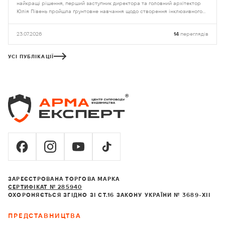
найкращі рішення, перший заступник директора та головний архітектор
Юлія Півень пройшла ґрунтовне навчання щодо створення інклюзивного
середовища на базі Національного університету «Львівська політехніка»
23.07.2026
14
переглядів
УСІ ПУБЛІКАЦІЇ
ЗАРЕЄСТРОВАНА ТОРГОВА МАРКА
СЕРТИФІКАТ № 285940
ОХОРОНЯЄТЬСЯ ЗГІДНО ЗІ СТ.16 ЗАКОНУ УКРАЇНИ № 3689-XII
ПРЕДСТАВНИЦТВА