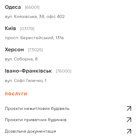
Одеса
[65001]
вул. Князівська, 38, офіс 402
Київ
[03179]
просп. Берестейський, 131а
Херсон
[73025]
вул. Соборна, 8
Івано-Франківськ
[76000]
вул. Софії Галечко, 1
ПОСЛУГИ
Проєкти нежитлових будівель
Проєкти приватних будинків
Дозвільна документація