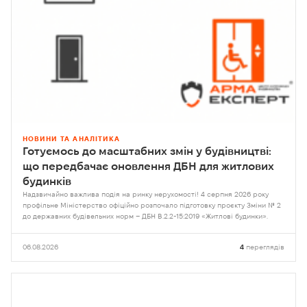
НОВИНИ ТА АНАЛІТИКА
Готуємось до масштабних змін у будівництві:
що передбачає оновлення ДБН для житлових
будинків
Надзвичайно важлива подія на ринку нерухомості! 4 серпня 2026 року
профільне Міністерство офіційно розпочало підготовку проєкту Зміни № 2
до державних будівельних норм – ДБН В.2.2-15:2019 «Житлові будинки».
06.08.2026
4
переглядів