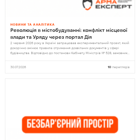
НОВИНИ ТА АНАЛІТИКА
Революція в містобудуванні: конфлікт місцевої
влади та Уряду через портал Дія
2 червня 2026 року в Україні запрацював експериментальний проєкт, який
докорінно змінює правила отримання дозвільних документів у сфері
будівництва. Відповідно до постанови Кабінету Міністрів № 528, замовники
отримали право самостійно обирати орган контролю
30.07.2026
10
переглядів