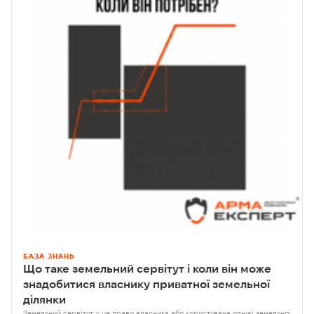
БАЗА ЗНАНЬ
Що таке земельний сервітут і коли він може
знадобитися власнику приватної земельної
ділянки
Земельний сервітут – це право власника або користувача однієї земельної