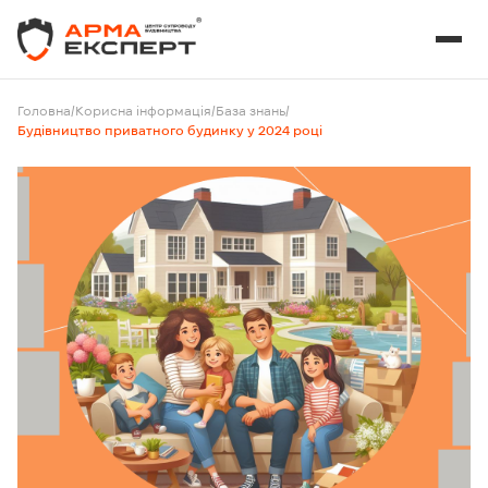
Головна
/
Корисна інформація
/
База знань
/
Будівництво приватного будинку у 2024 році