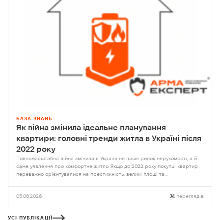
БАЗА ЗНАНЬ
Як війна змінила ідеальне планування
квартири: головні тренди житла в Україні після
2022 року
Повномасштабна війна змінила в Україні не лише ринок нерухомості, а й
саме уявлення про комфортне житло. Якщо до 2022 року покупці квартир
переважно орієнтувалися на престижність, великі площі та…
05.06.2026
74
переглядів
УСІ ПУБЛІКАЦІЇ