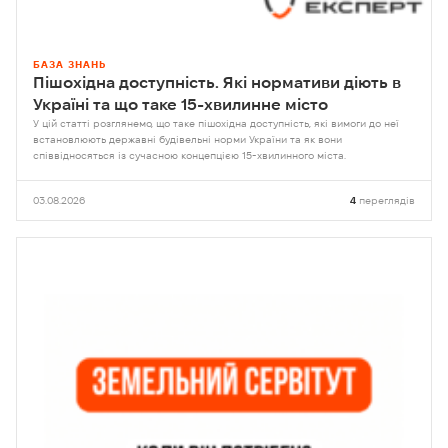
БАЗА ЗНАНЬ
Пішохідна доступність. Які нормативи діють в
Україні та що таке 15-хвилинне місто
У цій статті розглянемо, що таке пішохідна доступність, які вимоги до неї
встановлюють державні будівельні норми України та як вони
співвідносяться із сучасною концепцією 15-хвилинного міста.
03.08.2026
4
переглядів