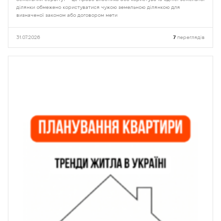
ділянки обмежено користуватися чужою земельною ділянкою для
визначеної законом або договором мети
31.07.2026
7
переглядів