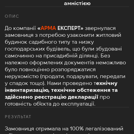
амністією
ОПИС
До компанії
«
АРМА
ЕКСПЕРТ»
звернулася
замовниця з потребою узаконити житловий
будинок садибного типу та низку
господарських будівель, що були збудовані
самочинно на присадибній ділянці. Без
належно оформлених документів неможливо
було повноцінно розпоряджатися
нерухомістю (продати, подарувати, передати
у спадок тощо). Нами проведено т
ехнічну
інвентаризацію, технічне обстеження та
здійснено реєстрацію декларації
про
готовність об’єкта до експлуатації.
РЕЗУЛЬТАТ
Замовниця отримала на 100% легалізований