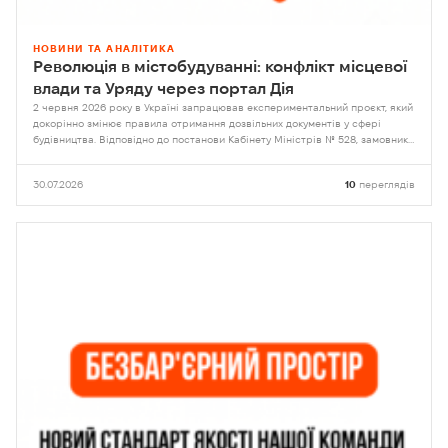
НОВИНИ ТА АНАЛІТИКА
Революція в містобудуванні: конфлікт місцевої
влади та Уряду через портал Дія
2 червня 2026 року в Україні запрацював експериментальний проєкт, який
докорінно змінює правила отримання дозвільних документів у сфері
будівництва. Відповідно до постанови Кабінету Міністрів № 528, замовники
отримали право самостійно обирати орган контролю
30.07.2026
10
переглядів