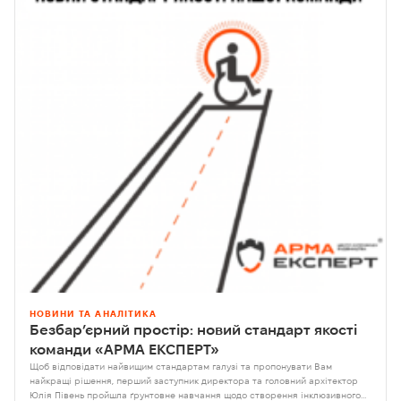
НОВИНИ ТА АНАЛІТИКА
Безбар’єрний простір: новий стандарт якості
команди «АРМА ЕКСПЕРТ»
Щоб відповідати найвищим стандартам галузі та пропонувати Вам
найкращі рішення, перший заступник директора та головний архітектор
Юлія Півень пройшла ґрунтовне навчання щодо створення інклюзивного