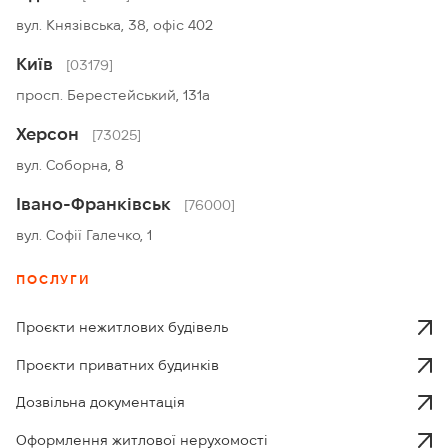
вул. Князівська, 38, офіс 402
Київ
[03179]
просп. Берестейський, 131а
Херсон
[73025]
вул. Соборна, 8
Івано-Франківськ
[76000]
вул. Софії Галечко, 1
ПОСЛУГИ
Проєкти нежитлових будівель
Проєкти приватних будинків
Дозвільна документація
Оформлення житлової нерухомості