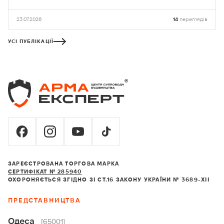
середовища на базі Національного університету «Львівська політехніка»
23.07.2026
14
переглядів
УСІ ПУБЛІКАЦІЇ
ЗАРЕЄСТРОВАНА ТОРГОВА МАРКА
СЕРТИФІКАТ № 285940
ОХОРОНЯЄТЬСЯ ЗГІДНО ЗІ СТ.16 ЗАКОНУ УКРАЇНИ № 3689-XII
ПРЕДСТАВНИЦТВА
Одеса
[65001]