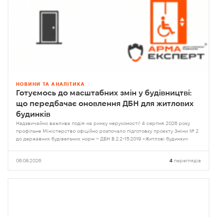
НОВИНИ ТА АНАЛІТИКА
Готуємось до масштабних змін у будівництві:
що передбачає оновлення ДБН для житлових
будинків
Надзвичайно важлива подія на ринку нерухомості! 4 серпня 2026 року
профільне Міністерство офіційно розпочало підготовку проєкту Зміни № 2
до державних будівельних норм – ДБН В.2.2-15:2019 «Житлові будинки».
06.08.2026
4
переглядів