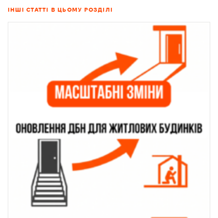
ІНШІ СТАТТІ В ЦЬОМУ РОЗДІЛІ