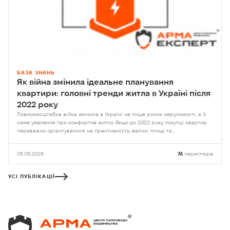
БАЗА ЗНАНЬ
Як війна змінила ідеальне планування
квартири: головні тренди житла в Україні після
2022 року
Повномасштабна війна змінила в Україні не лише ринок нерухомості, а й
саме уявлення про комфортне житло. Якщо до 2022 року покупці квартир
переважно орієнтувалися на престижність, великі площі та…
05.06.2026
74
переглядів
УСІ ПУБЛІКАЦІЇ