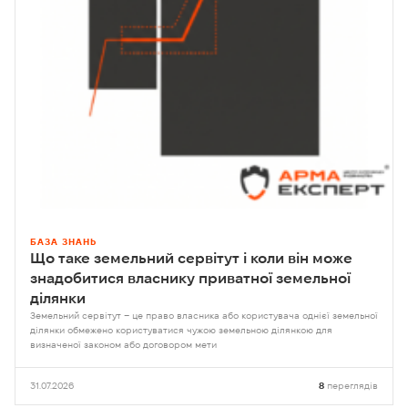
БАЗА ЗНАНЬ
Що таке земельний сервітут і коли він може
знадобитися власнику приватної земельної
ділянки
Земельний сервітут – це право власника або користувача однієї земельної
ділянки обмежено користуватися чужою земельною ділянкою для
визначеної законом або договором мети
31.07.2026
8
переглядів