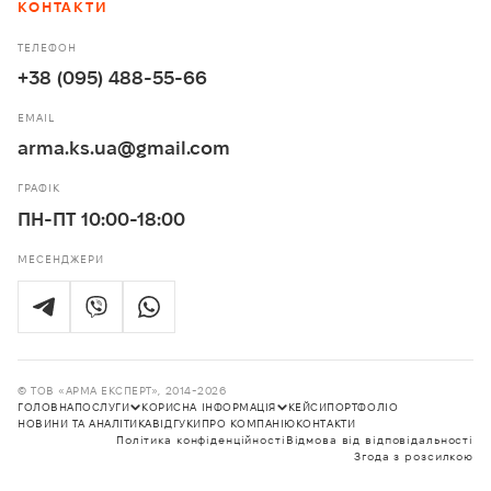
КОНТАКТИ
ТЕЛЕФОН
+38 (095) 488-55-66
EMAIL
arma.ks.ua@gmail.com
ГРАФІК
ПН-ПТ 10:00-18:00
МЕСЕНДЖЕРИ
© ТОВ «АРМА ЕКСПЕРТ», 2014-2026
ГОЛОВНА
ПОСЛУГИ
КОРИСНА ІНФОРМАЦІЯ
КЕЙСИ
ПОРТФОЛІО
НОВИНИ ТА АНАЛІТИКА
ВІДГУКИ
ПРО КОМПАНІЮ
КОНТАКТИ
Політика конфіденційності
Відмова від відповідальності
Послуги
Корисна інформація
Згода з розсилкою
Проєкти нежитлових будівель
Корисні роз'яснення
Проєкти приватних будинків
Корисні ресурси