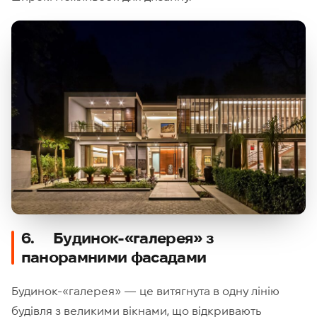
6. Будинок-«галерея» з
панорамними фасадами
Будинок-«галерея» — це витягнута в одну лінію
будівля з великими вікнами, що відкривають