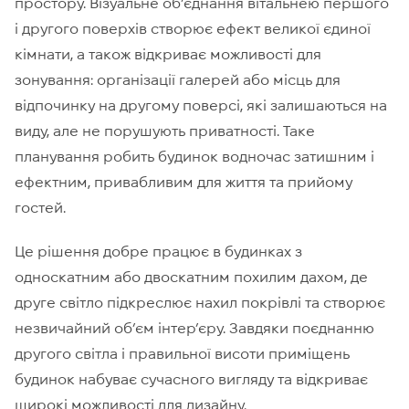
простору. Візуальне об’єднання вітальнею першого
і другого поверхів створює ефект великої єдиної
кімнати, а також відкриває можливості для
зонування: організації галерей або місць для
відпочинку на другому поверсі, які залишаються на
виду, але не порушують приватності. Таке
планування робить будинок водночас затишним і
ефектним, привабливим для життя та прийому
гостей.
Це рішення добре працює в будинках з
односкатним або двоскатним похилим дахом, де
друге світло підкреслює нахил покрівлі та створює
незвичайний об’єм інтер’єру. Завдяки поєднанню
другого світла і правильної висоти приміщень
будинок набуває сучасного вигляду та відкриває
широкі можливості для дизайну.