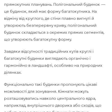
прямокутних планувань. Полігональний будинок —
це будинок, який має форму багатокутника. На
відміну від круглого, де стіни плавно вигнуті й
утворюють безперервну криву, полігональний
будинок складається з окремих прямих сегментів,
що утворюють багатокутну форму.
Завдяки відсутності традиційних кутів круглі і
багатокутні будинки виглядають органічно і
гармонійно в ландшафті, особливо на природних
ділянках.
Функціонально такі будинки пропонують цікаві
можливості для зонування. Кімнати можуть
розташовуватись навколо центрального ядра,
наприклад, внутрішнього дворика або сходів, що