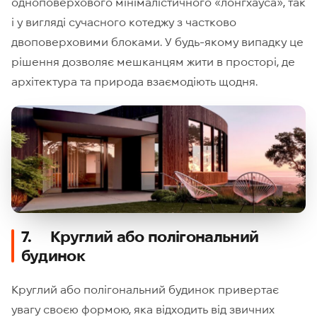
одноповерхового мінімалістичного «лонгхауса», так
і у вигляді сучасного котеджу з частково
двоповерховими блоками. У будь-якому випадку це
рішення дозволяє мешканцям жити в просторі, де
архітектура та природа взаємодіють щодня.
7. Круглий або полігональний
будинок
Круглий або полігональний будинок привертає
увагу своєю формою, яка відходить від звичних