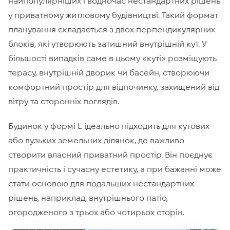
найпопулярніших і водночас нестандартних рішень
у приватному житловому будівництві. Такий формат
планування складається з двох перпендикулярних
блоків, які утворюють затишний внутрішній кут. У
більшості випадків саме в цьому «куті» розміщують
терасу, внутрішній дворик чи басейн, створюючи
комфортний простір для відпочинку, захищений від
вітру та сторонніх поглядів.
Будинок у формі L ідеально підходить для кутових
або вузьких земельних ділянок, де важливо
створити власний приватний простір. Він поєднує
практичність і сучасну естетику, а при бажанні може
стати основою для подальших нестандартних
рішень, наприклад, внутрішнього патіо,
огородженого з трьох або чотирьох сторін.