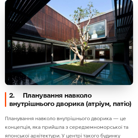
2. Планування навколо
внутрішнього дворика (атріум, патіо)
Планування навколо внутрішнього дворика — це
концепція, яка прийшла з середземноморської та
японської архітектури. У центрі такого будинку