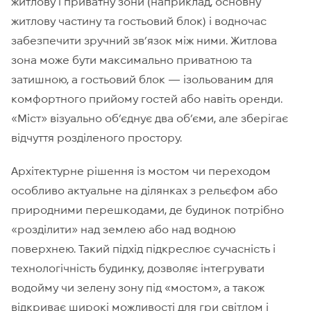
житлову і приватну зони (наприклад, основну
житлову частину та гостьовий блок) і водночас
забезпечити зручний зв’язок між ними. Житлова
зона може бути максимально приватною та
затишною, а гостьовий блок — ізольованим для
комфортного прийому гостей або навіть оренди.
«Міст» візуально об’єднує два об’єми, але зберігає
відчуття розділеного простору.
Архітектурне рішення із мостом чи переходом
особливо актуальне на ділянках з рельєфом або
природними перешкодами, де будинок потрібно
«розділити» над землею або над водною
поверхнею. Такий підхід підкреслює сучасність і
технологічність будинку, дозволяє інтегрувати
водойму чи зелену зону під «мостом», а також
відкриває широкі можливості для гри світлом і