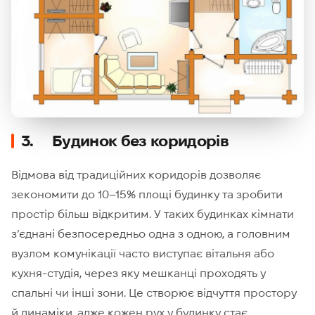
3. Будинок без коридорів
Відмова від традиційних коридорів дозволяє
зекономити до 10–15% площі будинку та зробити
простір більш відкритим. У таких будинках кімнати
з’єднані безпосередньо одна з одною, а головним
вузлом комунікації часто виступає вітальня або
кухня-студія, через яку мешканці проходять у
спальні чи інші зони. Це створює відчуття простору
й динаміки, адже кожен рух у будинку стає