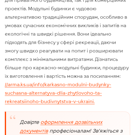
для приватного будівництва, так і для комерційних
проектів. Модульні будинки є чудовою
альтернативою традиційним спорудам, особливо в
умовах сучасних економічних викликів і запитів на
екологічні та швидкі рішення. Вони ідеально
підходять для бізнесу у сфері рекреації, даючи
змогу швидко реагувати на попит і розширювати
комплекс з мінімальними витратами. Дізнатись
більше про каркасно-модульні будинки, процедуру
їх виготовлення і вартість можна за посиланням:
//arma.ks.ua/info/karkasno-modulni-budynky-
suchasna-alternatyva-dlia-zhytlovoho-ta-
rekreatsiinoho-budivnytstva-v-ukraini.
Довірте
оформлення дозвільних
документів
професіоналам! Зв’яжіться з