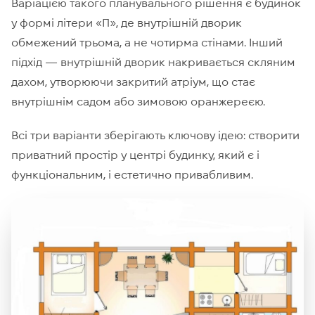
Варіацією такого планувального рішення є будинок
у формі літери «П», де внутрішній дворик
обмежений трьома, а не чотирма стінами. Інший
підхід — внутрішній дворик накривається скляним
дахом, утворюючи закритий атріум, що стає
внутрішнім садом або зимовою оранжереєю.
Всі три варіанти зберігають ключову ідею: створити
приватний простір у центрі будинку, який є і
функціональним, і естетично привабливим.